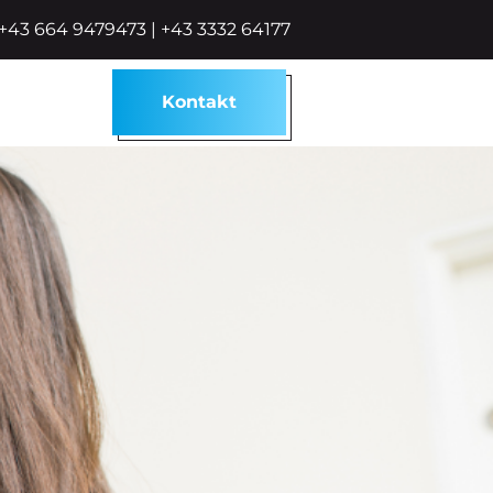
+43 664 9479473
|
+43 3332 64177
Kontakt