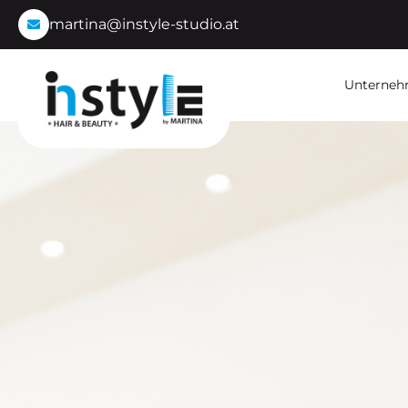
martina@instyle-studio.at
Unterne