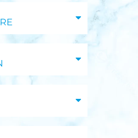
ARE
N